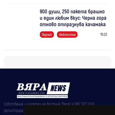
900 души, 250 пакета брашно
и един любим вкус: Черна гора
отново отпразнува качамака
10:22
Перник
Любопитно
Собственик и издател на вестник "Вяра" е "АВС КО" ООД,
регистрирана на 08.05.2002 година.