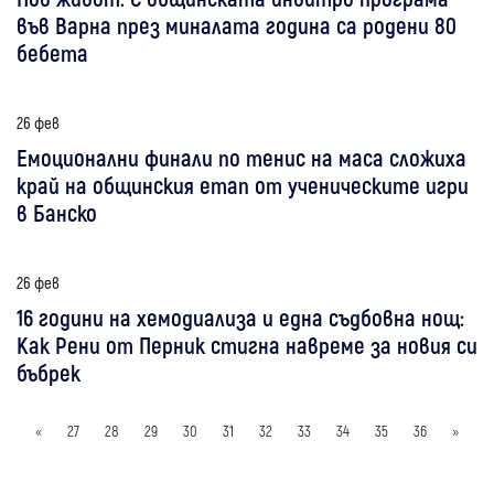
във Варна през миналата година са родени 80
бебета
26 фев
Емоционални финали по тенис на маса сложиха
край на общинския етап от ученическите игри
в Банско
26 фев
16 години на хемодиализа и една съдбовна нощ:
Как Рени от Перник стигна навреме за новия си
бъбрек
«
27
28
29
30
31
32
33
34
35
36
»