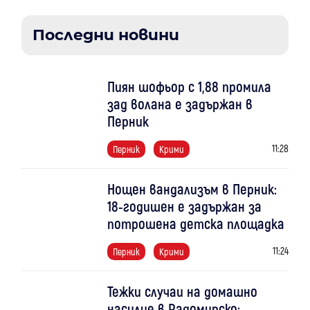
Последни новини
Пиян шофьор с 1,88 промила
зад волана е задържан в
Перник
11:28
Перник
Крими
Нощен вандализъм в Перник:
18-годишен е задържан за
потрошена детска площадка
11:24
Перник
Крими
Тежки случаи на домашно
насилие в Радомирско: