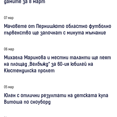
дамите за 8 март
07 мар
Мачовете от Пернишкото областно футболно
първенство ще започнат с минута мълчание
06 мар
Михаела Маринова и местни таланти ще пеят
на площад „Велбъжд“ за 60-ия юбилей на
Кюстендилска пролет
05 мар
Юлен с отлични резултати на детската купа
Витоша по сноуборд