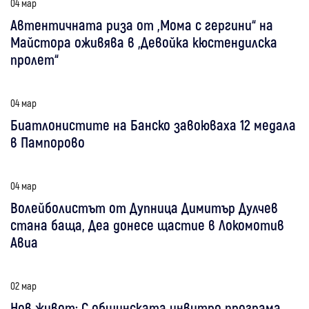
04 мар
Автентичната риза от „Мома с гергини“ на
Майстора оживява в „Девойка кюстендилска
пролет“
04 мар
Биатлонистите на Банско завоюваха 12 медала
в Пампорово
04 мар
Волейболистът от Дупница Димитър Дулчев
стана баща, Деа донесе щастие в Локомотив
Авиа
02 мар
Нов живот: С общинската инвитро програма