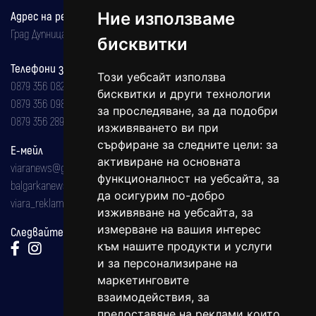
Адрес на редакцията
Ние използваме
Град Дупница, ул.''Христо Ботев" 43
бисквитки
Телефони за реклама и абонаменти
Този уебсайт използва
0879 356 082
бисквитки и други технологии
0879 356 098
за проследяване, за да подобри
0879 356 289
изживяването ви при
сърфиране за следните цели:
за
Е-мейл
активиране на основната
viaranews@gmail.com
функционалност на уебсайта
,
за
balgarkanews@gmail.com
да осигурим по-добро
viara_reklama@mail.bg
изживяване на уебсайта
,
за
измерване на вашия интерес
Следвайте ни:
към нашите продукти и услуги
и за персонализиране на
маркетинговите
взаимодействия
,
за
предоставяне на реклами които