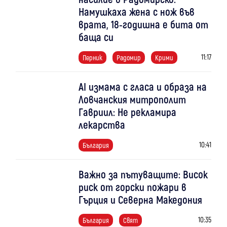
Намушкаха жена с нож във
врата, 18-годишна е бита от
баща си
11:17
Перник
Радомир
Крими
AI измама с гласа и образа на
Ловчанския митрополит
Гавриил: Не рекламира
лекарства
10:41
България
Важно за пътуващите: Висок
риск от горски пожари в
Гърция и Северна Македония
10:35
България
Свят