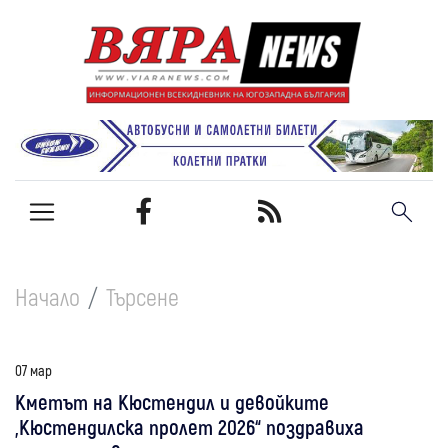
Начало
Търсене
07 мар
Кметът на Кюстендил и девойките
„Кюстендилска пролет 2026“ поздравиха