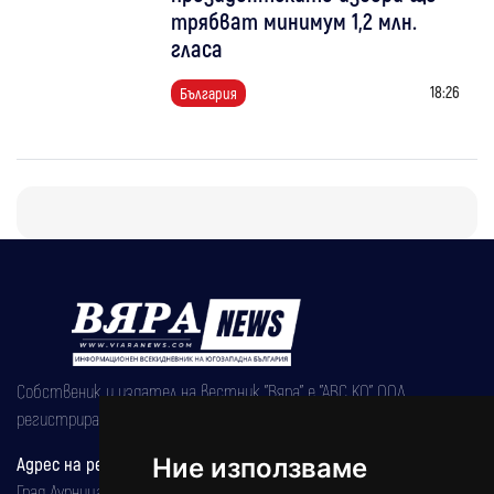
трябват минимум 1,2 млн.
гласа
18:26
България
Собственик и издател на вестник "Вяра" е "АВС КО" ООД,
регистрирана на 08.05.2002 година.
Адрес на редакцията
Ние използваме
Град Дупница, ул.''Христо Ботев" 43