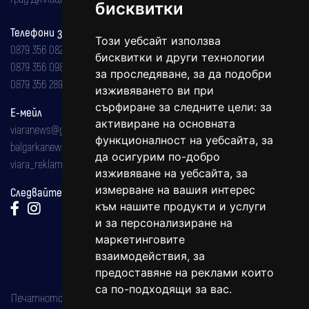
бисквитки
Телефони за реклама и абонаменти
Този уебсайт използва
0879 356 082
бисквитки и други технологии
0879 356 098
за проследяване, за да подобри
0879 356 289
изживяването ви при
сърфиране за следните цели:
за
Е-мейл
активиране на основната
viaranews@gmail.com
функционалност на уебсайта
,
за
balgarkanews@gmail.com
да осигурим по-добро
viara_reklama@mail.bg
изживяване на уебсайта
,
за
измерване на вашия интерес
Следвайте ни:
към нашите продукти и услуги
и за персонализиране на
маркетинговите
взаимодействия
,
за
предоставяне на реклами които
са по-подходящи за вас
.
Печатното издание на вестника е регистрирано в националния