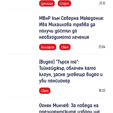
21:12
Дупница
Спорт
МВнР към Северна Македония:
Ива Михаилова трябва да
получи достъп до
необходимото лечение
21:04
България
Свят
(Видео) "Търся те":
Тийнейджър, облечен като
клоун, засне зловещо видео и
уби пенсионер
18:33
Свят
Огнян Минчев: За победа на
президентските избори ще