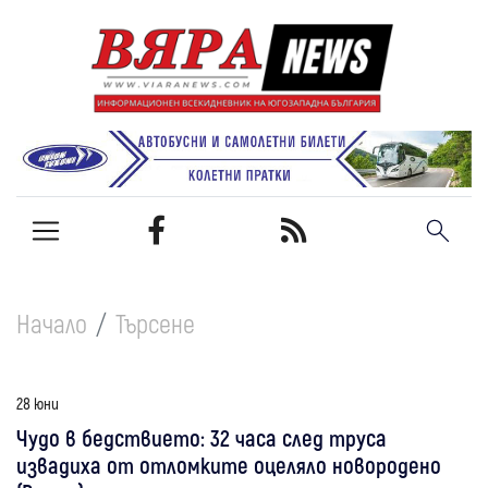
Начало
Търсене
28 юни
Чудо в бедствието: 32 часа след труса
извадиха от отломките оцеляло новородено