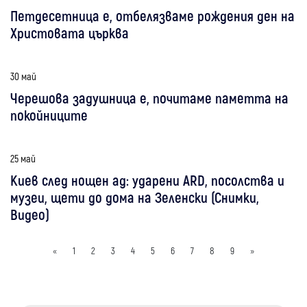
Петдесетница е, отбелязваме рождения ден на
Христовата църква
30 май
Черешова задушница е, почитаме паметта на
покойниците
25 май
Киев след нощен ад: ударени ARD, посолства и
музеи, щети до дома на Зеленски (Снимки,
Видео)
«
1
2
3
4
5
6
7
8
9
»