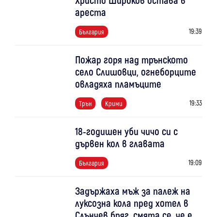
ареста
19:39
България
Пожар горя над трънското
село Слишовци, огнеборците
овладяха пламъците
19:33
Трън
Крими
18-годишен уби чичо си с
дървен кол в главата
19:09
България
Задържаха мъж за палеж на
луксозна кола пред хотел в
Слънчев бряг, смята се, че е