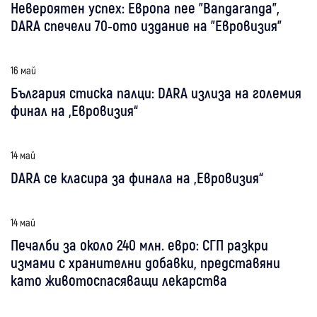
Невероятен успех: Европа пее "Bangaranga",
DARA спечели 70-ото издание на "Евровизия"
16 май
България стиска палци: DARA излиза на големия
финал на „Евровизия“
14 май
DARA се класира за финала на „Евровизия“
14 май
Печалби за около 240 млн. евро: СГП разкри
измами с хранителни добавки, представяни
като животоспасяващи лекарства