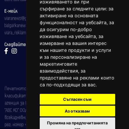
изживяването ви при
сърфиране за следните цели:
за
Е-мейл
активиране на основната
viaranews@gmail.com
функционалност на уебсайта
,
за
balgarkanews@gmail.com
да осигурим по-добро
viara_reklama@mail.bg
изживяване на уебсайта
,
за
измерване на вашия интерес
Следвайте ни:
към нашите продукти и услуги
и за персонализиране на
маркетинговите
взаимодействия
,
за
предоставяне на реклами които
са по-подходящи за вас
.
Печатното издание на вестника е регистрирано в националния
класификатор на печатните издания (Българска национална
Съгласен съм
агенция за ISSN) под номер: ISSN 1312-4722.
"АВС КО" ООД е притежател на марката: Вяра информационен
Аз отказвам
всекидневник на югозападна България, със свидетелство за марка
Промяна на предпочитанията
рег. номер: 47857/11.05.2004 година.
ми