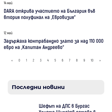
14 май
DARA открива участието на България във
втория полуфинал на „Евровизия“
12 май
Задържаха контрабандно злато за над 110 000
евро на „Капитан Андреево“
«
0
1
2
3
4
5
6
7
8
9
10
»
Последни новини
Шефът на ДПС в Бургас
Христо Широков остава в