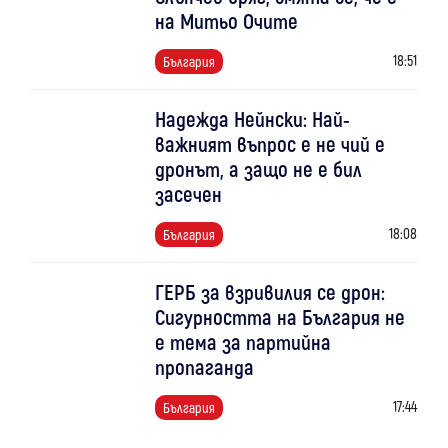
на Митьо Очите
18:51
България
Надежда Нейнски: Най-
важният въпрос е не чий е
дронът, а защо не е бил
засечен
18:08
България
ГЕРБ за взривилия се дрон:
Сигурността на България не
е тема за партийна
пропаганда
17:44
България