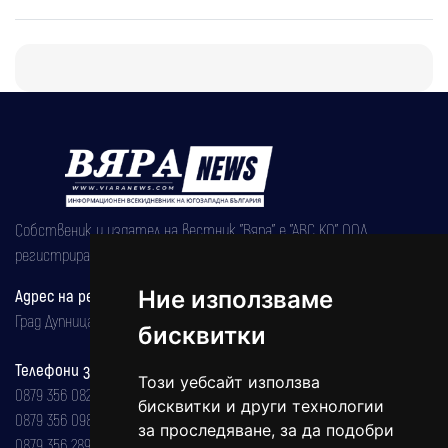
Собственик и издател на вестник "Вяра" е "АВС КО" ООД,
регистрирана на 08.05.2002 година.
Адрес на редакцията
Ние използваме
Град Дупница, ул.''Христо Ботев" 43
бисквитки
Телефони за реклама и абонаменти
Този уебсайт използва
0879 356 082
бисквитки и други технологии
0879 356 098
за проследяване, за да подобри
0879 356 289