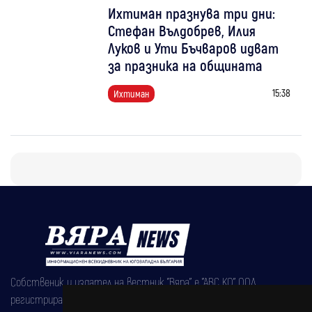
Ихтиман празнува три дни:
Стефан Вълдобрев, Илия
Луков и Ути Бъчваров идват
за празника на общината
15:38
Ихтиман
Собственик и издател на вестник "Вяра" е "АВС КО" ООД,
регистрирана на 08.05.2002 година.