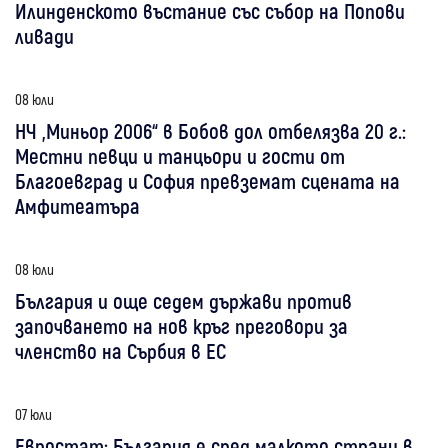
Илинденското въстание със събор на Попови
ливади
08 юли
НЧ „Миньор 2006“ в Бобов дол отбелязва 20 г.:
Местни певци и танцьори и гости от
Благоевград и София превземат сцената на
Амфитеатъра
08 юли
България и още седем държави против
започването на нов кръг преговори за
членство на Сърбия в ЕС
07 юли
Евростат: България е сред малкото страни в