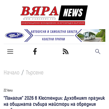
Начало
Търсене
22 юли
"Панагия" 2026 в Кюстендил: Духовният празник
на общината събира майстори на обредния