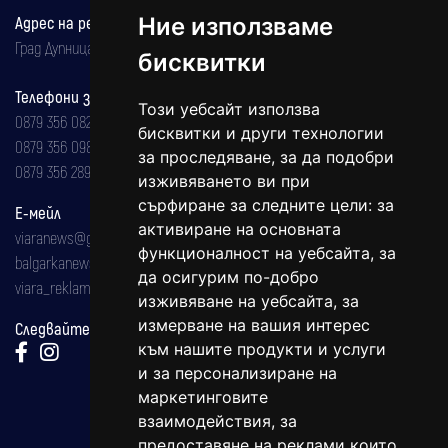
Адрес на редакцията
Ние използваме
Град Дупница, ул.''Христо Ботев" 43
бисквитки
Телефони за реклама и абонаменти
Този уебсайт използва
0879 356 082
бисквитки и други технологии
0879 356 098
за проследяване, за да подобри
0879 356 289
изживяването ви при
сърфиране за следните цели:
за
Е-мейл
активиране на основната
viaranews@gmail.com
функционалност на уебсайта
,
за
balgarkanews@gmail.com
да осигурим по-добро
viara_reklama@mail.bg
изживяване на уебсайта
,
за
измерване на вашия интерес
Следвайте ни:
към нашите продукти и услуги
и за персонализиране на
маркетинговите
взаимодействия
,
за
предоставяне на реклами които