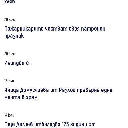
хляб
20 юли
Пожарникарите честват своя патронен
празник
20 юли
Илинден е !
17 юли
Яница Домусчиева от Разлог превърна една
мечта в храм
14 юли
Гоце Делчев отбелязва 123 години от