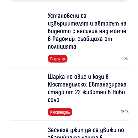
Установени са
извършителят и авторът на
видеото с насилие над момче
в Радомир, съобщиха от
полицията
16:26
Радомир
Шарка по овце и кози в
Кюстендилско: Евтаназираха
стадо от 22 животни в Ново
село
16:13
Кюстендил
Заснеха джип да се движи по
аварийната лента в