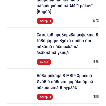
насрещното на АМ "Тракия"
(Видео)
16:03
България
Самоков проверява асфалта в
Говедарци: Взеха проби от
новата настилка на
главната улица
15:58
Самоков
Нова рокада в МВР: Христо
Ичев е новият директор на
полицията в Бургас
15:51
България