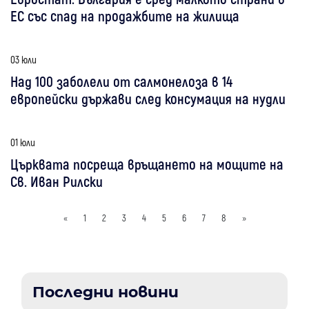
ЕС със спад на продажбите на жилища
03 юли
Над 100 заболели от салмонелоза в 14
европейски държави след консумация на нудли
01 юли
Църквата посреща връщането на мощите на
Св. Иван Рилски
«
1
2
3
4
5
6
7
8
»
Последни новини