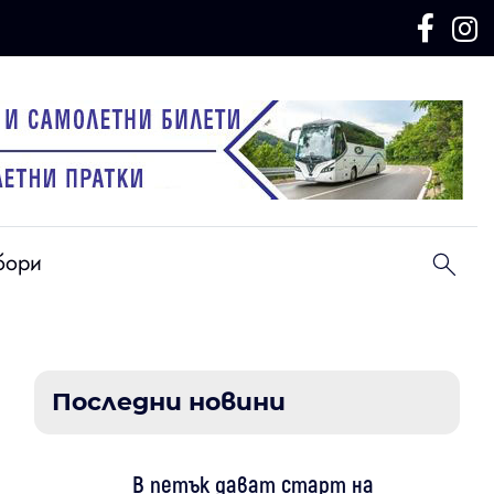
бори
Последни новини
В петък дават старт на