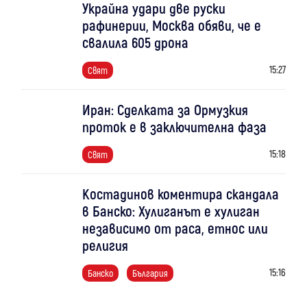
Украйна удари две руски
рафинерии, Москва обяви, че е
свалила 605 дрона
15:27
Свят
Иран: Сделката за Ормузкия
проток е в заключителна фаза
15:18
Свят
Костадинов коментира скандала
в Банско: Хулиганът е хулиган
независимо от раса, етнос или
религия
15:16
Банско
България