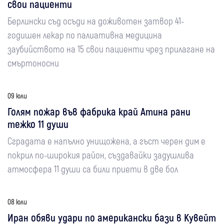
свои пациенти
Берлински съд осъди на доживотен затвор 41-
годишен лекар по палиативна медицина
заубийството на 15 свои пациенти чрез прилагане на
смъртоносни
09 юли
Голям пожар във фабрика край Атина рани
тежко 11 души
Сградата е напълно унищожена, а гъст черен дим е
покрил по-широкия район, създавайки задушлива
атмосфера 11 души са били приети в две бол
08 юли
Иран обяви удари по американски бази в Кувейт