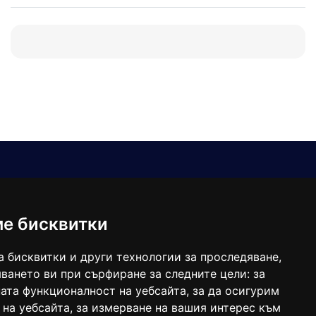
Е-мейл
Следвайте ни:
viaranews@gmail.com
balgarkanews@gmail.com
ме бисквитки
viara_reklama@mail.bg
а бисквитки и други технологии за проследяване,
ването ви при сърфиране за следните цели:
за
ата функционалност на уебсайта
,
за да осигурим
 на уебсайта
,
за измерване на вашия интерес към