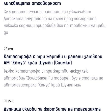
липсващата отговорност
Смъртните случаи и ранените се увеличават
Детската смъртност на пътя през последните
няколко седмици придобива все по-тревожни мащаби,
до
07 юли
Катастрофа с три жертви и ранени затвори
АМ "Хемус" край Шумен (Снимки)
Тежка катастрофа с три жертви между лек
автомобил "Фолксваген" и товарен бус е станала на
автомагистрала "Хемус" край Шумен мал
06 юли
Дупница скърби за жертвите на трагедията