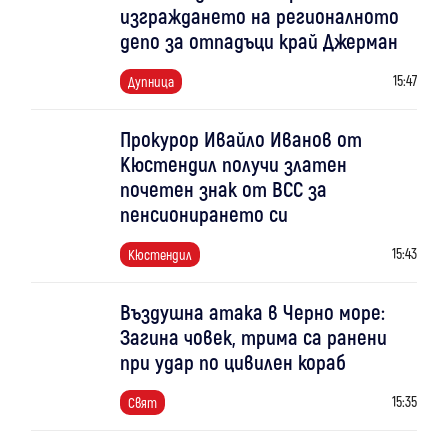
изграждането на регионалното
депо за отпадъци край Джерман
15:47
Дупница
Прокурор Ивайло Иванов от
Кюстендил получи златен
почетен знак от ВСС за
пенсионирането си
15:43
Кюстендил
Въздушна атака в Черно море:
Загина човек, трима са ранени
при удар по цивилен кораб
15:35
Свят