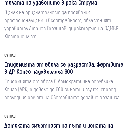
телата на удавените в река Струма
В знак на признателност за проявения
професионализъм и всеотдайност, областният
управител Атанас Гергинов, директорът на ОДМВР –
Кюстендил ст
09 юли
Епидемията от ебола се разраства, жертвите
в ДР Конго надхвърлиха 600
Епидемията от ебола в Демократична република
Конго (ДРК) е довела до 600 смъртни случая, според
последния отчет на Световната здравна организа
08 юли
Детската смъртност на пътя и цената на