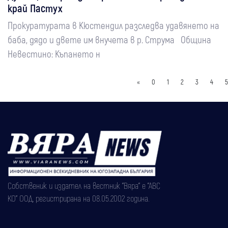
край Пастух
Прокуратурата в Кюстендил разследва удавянето на
баба, дядо и двете им внучета в р. Струма Община
Невестино: Къпането н
«
0
1
2
3
4
5
Собственик и издател на вестник "Вяра" е "АВС
КО" ООД, регистрирана на 08.05.2002 година.