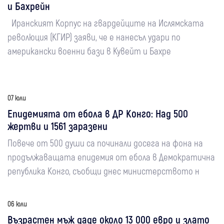
и Бахрейн
Иранският Корпус на гвардейците на Ислямската
революция (КГИР) заяви, че е нанесъл удари по
американски военни бази в Кувейт и Бахре
07 юли
Епидемията от ебола в ДР Конго: Над 500
жертви и 1561 заразени
Повече от 500 души са починали досега на фона на
продължаващата епидемия от ебола в Демократична
република Конго, съобщи днес министерството н
06 юли
Възрастен мъж даде около 13 000 евро и злато