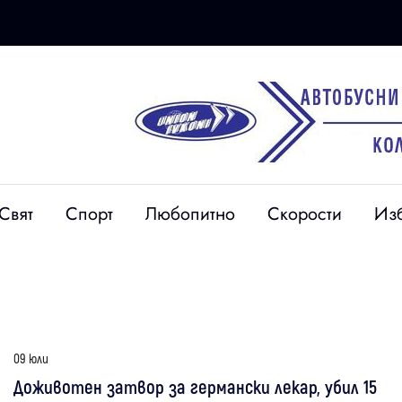
Свят
Спорт
Любопитно
Скорости
Из
09 юли
Доживотен затвор за германски лекар, убил 15