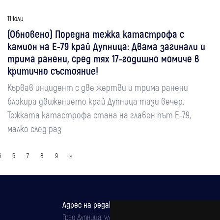
11 юли
(Обновено) Поредна тежка катастрофа с
камион на Е-79 край Дупница: Двама загинали и
трима ранени, сред тях 17-годишно момиче в
критично състояние!
Кървав инцидент с две жертви и трима ранени
блокира движението край Дупница тази вечер.
Тежката катастрофа стана на главен път Е-79,
малко след раз
5
6
7
8
9
»
Адрес на редакцията
Град Дупница, ул.''Христо Ботев" 43