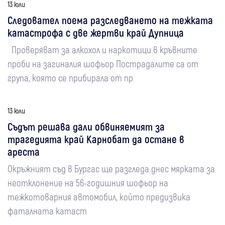
13 юли
Следовател поема разследването на тежката
катастрофа с две жертви край Дупница
Проверяват за алкохол и наркотици в кръвните
проби на загиналия шофьор Пострадалите са от
група, която се прибирала от пр
13 юли
Съдът решава дали обвиняемият за
трагедията край Карнобат да остане в
ареста
Окръжният съд в Бургас ще разгледа днес мярката за
неотклонение на 56-годишния шофьор на
тежкотоварния автомобил, който предизвика
фаталната катаст