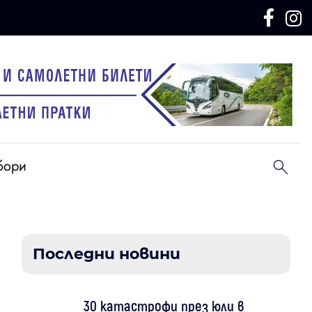
бори
Последни новини
30 катастрофи през юли в