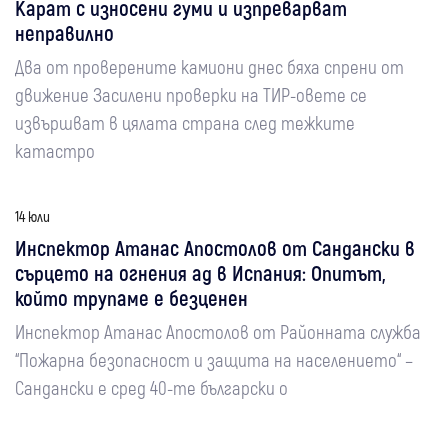
Карат с износени гуми и изпреварват
неправилно
Два от проверените камиони днес бяха спрени от
движение Засилени проверки на ТИР-овете се
извършват в цялата страна след тежките
катастро
14 юли
Инспектор Атанас Апостолов от Сандански в
сърцето на огнения ад в Испания: Опитът,
който трупаме е безценен
Инспектор Атанас Апостолов от Районната служба
“Пожарна безопасност и защита на населението“ –
Сандански е сред 40-те български о