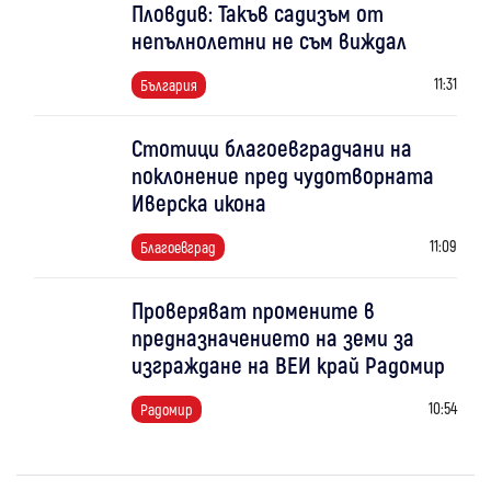
Пловдив: Такъв садизъм от
непълнолетни не съм виждал
11:31
България
Стотици благоевградчани на
поклонение пред чудотворната
Иверска икона
11:09
Благоевград
Проверяват промените в
предназначението на земи за
изграждане на ВЕИ край Радомир
10:54
Радомир