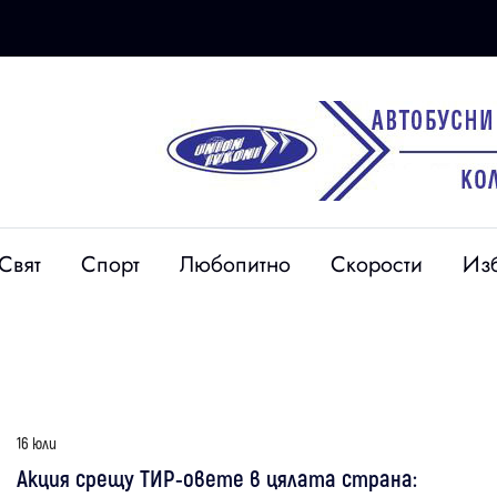
Свят
Спорт
Любопитно
Скорости
Из
16 юли
Акция срещу ТИР-овете в цялата страна: