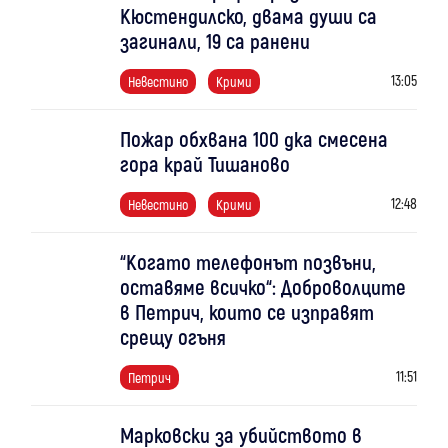
Кюстендилско, двама души са
загинали, 19 са ранени
13:05
Невестино
Крими
Пожар обхвана 100 дка смесена
гора край Тишаново
12:48
Невестино
Крими
“Когато телефонът позвъни,
оставяме всичко“: Доброволците
в Петрич, които се изправят
срещу огъня
11:51
Петрич
Марковски за убийството в