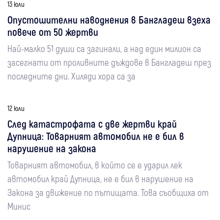
13 юли
Опустошителни наводнения в Бангладеш взеха
повече от 50 жертви
Най-малко 51 души са загинали, а над един милион са
засегнати от проливните дъждове в Бангладеш през
последните дни. Хиляди хора са за
12 юли
След катастрофата с две жертви край
Дупница: Товарният автомобил не е бил в
нарушение на закона
Товарният автомобил, в който се е ударил лек
автомобил край Дупница, не е бил в нарушение на
Закона за движение по пътищата. Това съобщиха от
Минис