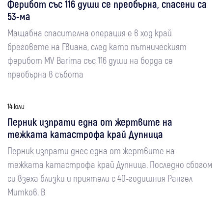
Ферибот със 116 души се преобърна, спасени са
53-ма
Мащабна спасителна операция е в ход край
бреговете на Гвиана, след като пътническият
ферибот MV Barima със 116 души на борда се
преобърна в събота
14 юли
Перник изпрати една от жертвите на
тежката катастрофа край Дупница
Перник изпрати днес една от жертвите на
тежката катастрофа край Дупница. Последно сбогом
си взеха близки и приятели с 40-годишния Рангел
Митков. В