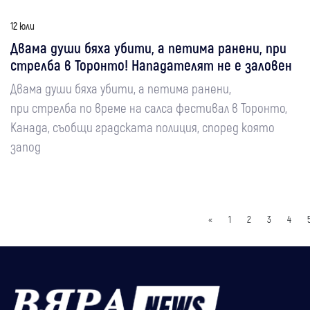
12 юли
Двама души бяха убити, а петима ранени, при
стрелба в Торонто! Нападателят не е заловен
Двама души бяха убити, а петима ранени,
при стрелба по време на салса фестивал в Торонто,
Канада, съобщи градската полиция, според която
запод
«
1
2
3
4