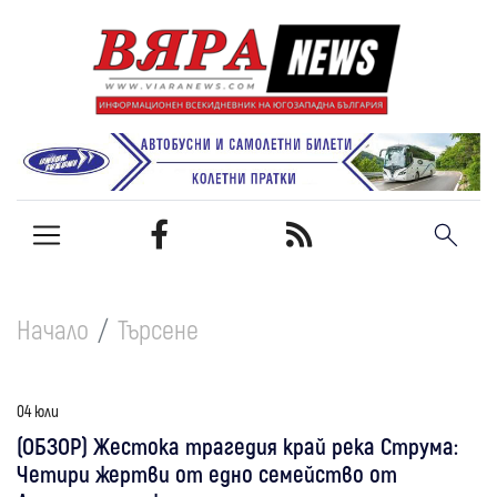
Начало
Търсене
04 юли
(ОБЗОР) Жестока трагедия край река Струма:
Четири жертви от едно семейство от