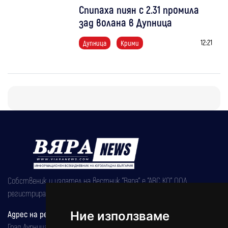
Спипаха пиян с 2.31 промила
зад волана в Дупница
12:21
Дупница
Крими
Собственик и издател на вестник "Вяра" е "АВС КО" ООД,
регистрирана на 08.05.2002 година.
Адрес на редакцията
Ние използваме
Град Дупница, ул.''Христо Ботев" 43