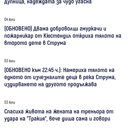
Дупница, надеждата за чудо угасна
04 юли
(ОБНОВЕНО) Двама доброволци гмуркачи и
пожарникар от Кюстендил откриха тялото на
второто дете в Струма
03 юли
(ОБНОВЕНО към 22:45 ч.): Намериха тялото на
едното от изчезналите деца в река Струма,
издирването на другото продължава
03 юли
Спасиха живота на жената на треньора от
удара на "Тракия", вече диша сама и говори