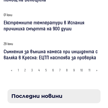
01 юли
Екстремните температури в Испания
причиниха смъртта на 900 души
29 юни
Съмнения за външна намеса при инцидента с
валяка в Кресна: ЕЦТП настоява за проверка
«
1
2
3
4
5
6
7
8
9
10
11
»
Последни новини