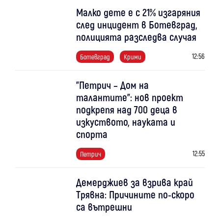
Малко дете е с 21% изгаряния
след инцидент в Ботевград,
полицията разследва случая
12:56
Ботевград
Крими
"Петрич – Дом на
талантите": нов проект
подкрепя над 700 деца в
изкуството, науката и
спорта
12:55
Петрич
Демерджиев за взрива край
Трявна: Причините по-скоро
са вътрешни