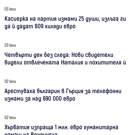
03 юли
Касиерка на партия измами 25 души, излъга ги
да й дадат 809 хиляди евро
03 юли
Четвърти ден без следа: Нови свидетели
видели отвлечената Наталия и похитителя ѝ
02 юли
Арестуваха българин в Гърция за телефонни
измами за над 690 000 евро
02 юли
Хърватия изпраща 1 млн. евро хуманитарна
помощ на Венецуела