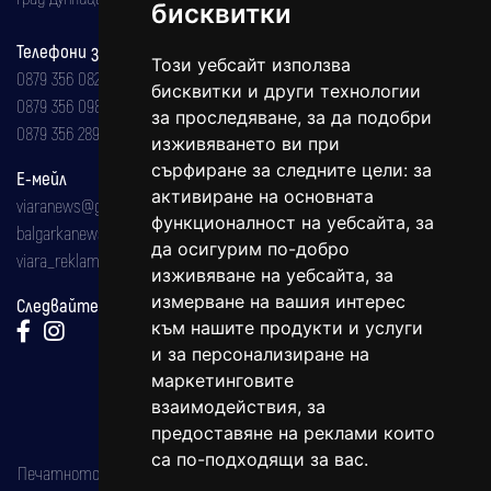
бисквитки
Телефони за реклама и абонаменти
Този уебсайт използва
0879 356 082
бисквитки и други технологии
0879 356 098
за проследяване, за да подобри
0879 356 289
изживяването ви при
сърфиране за следните цели:
за
Е-мейл
активиране на основната
viaranews@gmail.com
функционалност на уебсайта
,
за
balgarkanews@gmail.com
да осигурим по-добро
viara_reklama@mail.bg
изживяване на уебсайта
,
за
измерване на вашия интерес
Следвайте ни:
към нашите продукти и услуги
и за персонализиране на
маркетинговите
взаимодействия
,
за
предоставяне на реклами които
са по-подходящи за вас
.
Печатното издание на вестника е регистрирано в националния