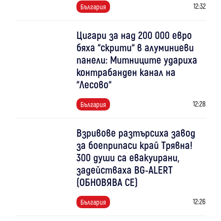
12:32
България
Цигари за над 200 000 евро
бяха “скрити“ в алуминиеви
панели: Митниците удариха
контрабанден канал на
“Лесово“
12:28
България
Взривове разтърсиха завод
за боеприпаси край Трявна!
300 души са евакуирани,
задействаха BG-ALERT
(ОБНОВЯВА СЕ)
12:26
България