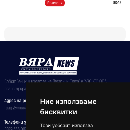
08:47
България
Собственик и издател на вестник "Вяра" е "АВС КО" ООД,
регистрирана на 08.05.2002 година.
Адрес на редакцията
Ние използваме
Град Дупница, ул.''Христо Ботев" 43
бисквитки
Телефони за реклама и абонаменти
Този уебсайт използва
0879 356 082