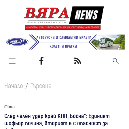
Начало
Търсене
01 юли
След челен удар край КПП „Босна“: Единият
шофьор почина, вторият е с опасност за