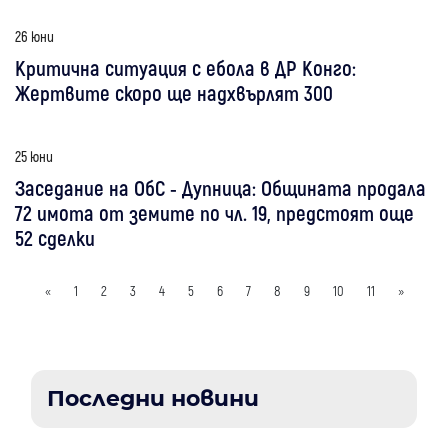
26 юни
Критична ситуация с ебола в ДР Конго:
Жертвите скоро ще надхвърлят 300
25 юни
Заседание на ОбС - Дупница: Общината продала
72 имота от земите по чл. 19, предстоят още
52 сделки
«
1
2
3
4
5
6
7
8
9
10
11
»
Последни новини