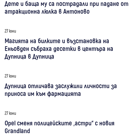
Дете и баща му са пострадали при падане от
атракционна люлка в Антоново
27 юни
Магията на билките и възстановка на
Еньовден събраха десетки в центъра на
Дупница в Дупница
27 юни
Дупница отличава заслужили личности за
приноса им към фармацията
27 юни
Opel сменя полицейските „астри“ с новия
Grandland