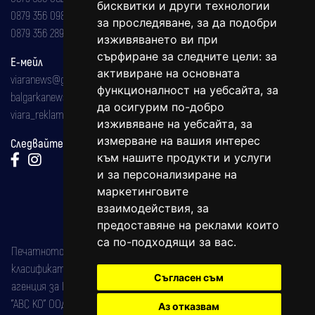
бисквитки и други технологии
0879 356 098
за проследяване, за да подобри
0879 356 289
изживяването ви при
сърфиране за следните цели:
за
Е-мейл
активиране на основната
viaranews@gmail.com
функционалност на уебсайта
,
за
balgarkanews@gmail.com
да осигурим по-добро
viara_reklama@mail.bg
изживяване на уебсайта
,
за
измерване на вашия интерес
Следвайте ни:
към нашите продукти и услуги
и за персонализиране на
маркетинговите
взаимодействия
,
за
предоставяне на реклами които
са по-подходящи за вас
.
Печатното издание на вестника е регистрирано в националния
класификатор на печатните издания (Българска национална
Съгласен съм
агенция за ISSN) под номер: ISSN 1312-4722.
"АВС КО" ООД е притежател на марката: Вяра информационен
Аз отказвам