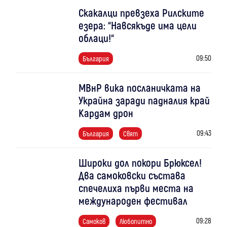
Скакалци превзеха Рилските
езера: “Навсякъде има цели
облаци!“
09:50
България
МВнР вика посланичката на
Украйна заради падналия край
Кардам дрон
09:43
България
Свят
Широки дол покори Брюксел!
Два самоковски състава
спечелиха първи места на
международен фестивал
09:28
Самоков
Любопитно