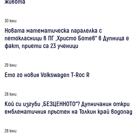
живота
30 юни
Новата математическа паралелка с
петокласници в ПГ „Христо Ботев“ в Дупница е
факт, приети са 23 ученици
29 юни
Ето го новия Volkswagen T-Roc R
28 юни
Кой си изгуби „БЕЗЦЕННОТО“? Дупничанин откри
емблематичния пръстен на Толкин край водопад
28 юни