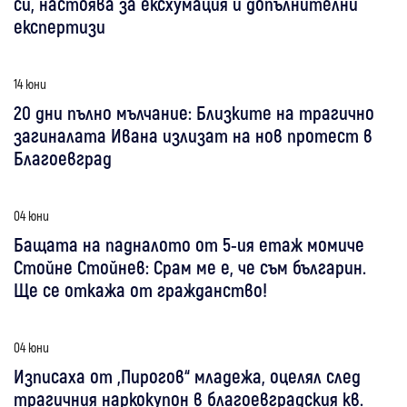
си, настоява за ексхумация и допълнителни
експертизи
14 юни
20 дни пълно мълчание: Близките на трагично
загиналата Ивана излизат на нов протест в
Благоевград
04 юни
Бащата на падналото от 5-ия етаж момиче
Стойне Стойнев: Срам ме е, че съм българин.
Ще се откажа от гражданство!
04 юни
Изписаха от „Пирогов“ младежа, оцелял след
трагичния наркокупон в благоевградския кв.