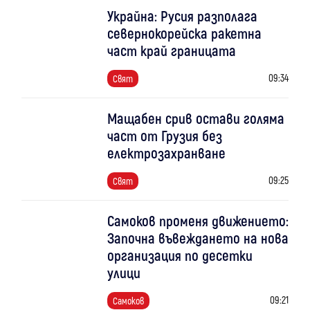
Украйна: Русия разполага
севернокорейска ракетна
част край границата
09:34
Свят
Мащабен срив остави голяма
част от Грузия без
електрозахранване
09:25
Свят
Самоков променя движението:
Започна въвеждането на нова
организация по десетки
улици
09:21
Самоков