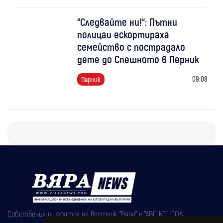
“Следвайте ни!“: Пътни
полицаи ескортираха
семейство с пострадало
дете до Спешното в Перник
09:08
Перник
Собственик и издател на вестник "Вяра" е "АВС КО" ООД,