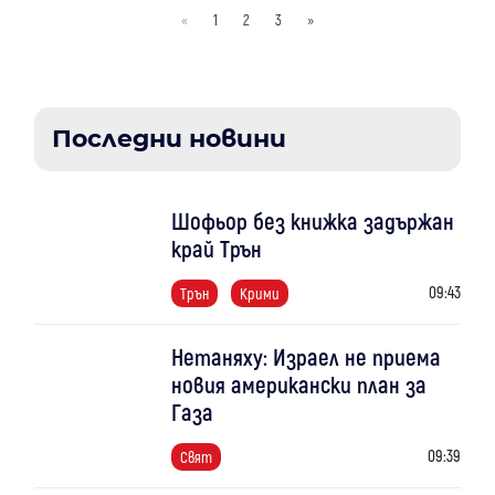
«
1
2
3
»
Последни новини
Шофьор без книжка задържан
край Трън
09:43
Трън
Крими
Нетаняху: Израел не приема
новия американски план за
Газа
09:39
Свят