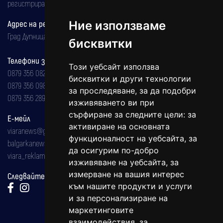
регистрирана на 08.05.2002 година.
Адрес на редакцията
Ние използваме
Град Дупница, ул.''Христо Ботев" 43
бисквитки
Телефони за реклама и абонаменти
Този уебсайт използва
0879 356 082
бисквитки и други технологии
0879 356 098
за проследяване, за да подобри
0879 356 289
изживяването ви при
сърфиране за следните цели:
за
Е-мейл
активиране на основната
viaranews@gmail.com
функционалност на уебсайта
,
за
balgarkanews@gmail.com
да осигурим по-добро
viara_reklama@mail.bg
изживяване на уебсайта
,
за
измерване на вашия интерес
Следвайте ни:
към нашите продукти и услуги
и за персонализиране на
маркетинговите
взаимодействия
,
за