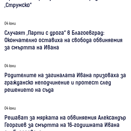
„Струмско“
04 юни
Случаят „Парти с дрога“ в Благоевград:
Окончателно оставиха на свобода обвиняемия
за смъртта на Ивана
04 юни
Родителите на загиналата Ивана призоваха за
гражданско неподчинение и протест след
решението на съда
04 юни
Решават за мярката на обвиняемия Александър
Георгиев за смъртта на 16-годишната Ивана