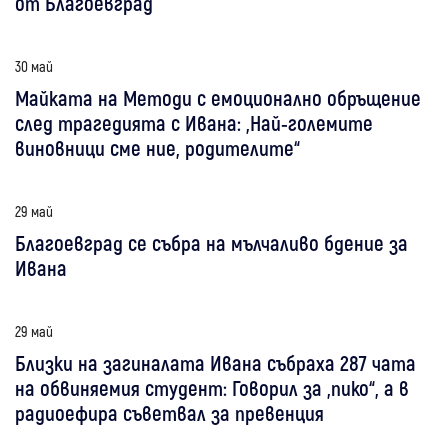
от Благоевград
30 май
Майката на Методи с емоционално обръщение
след трагедията с Ивана: „Най-големите
виновници сме ние, родителите“
29 май
Благоевград се събра на мълчаливо бдение за
Ивана
29 май
Близки на загиналата Ивана събраха 287 чата
на обвиняемия студент: Говорил за „пико“, а в
радиоефира съветвал за превенция