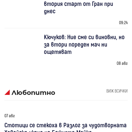
втория старт от Гран при
днес
09:24
Кючуков: Ние сме си виновни, но
за втори пореден мач ни
ощетяват
08 авг
ВИЖ ВСИЧКИ
Любопитно
07 авг
Стотици се стекоха в Разлог за чудотворната