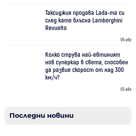
Таксиджия продава Lada-та си
след като блъсна Lamborghini
Revuelto
05 авг
Колко струва най-евтиният
нов суперкар в света, способен
да развие скорост от над 300
км/ч?
03 авг
Последни новини