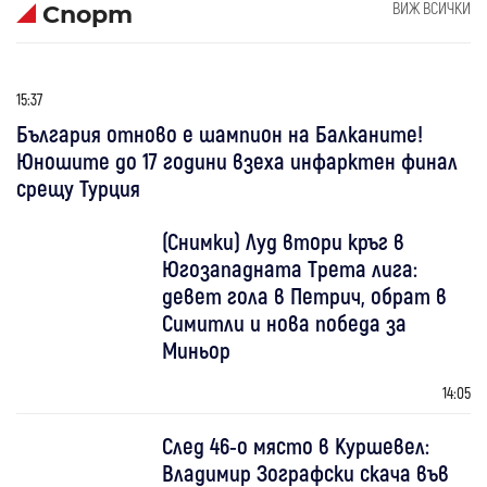
ВИЖ ВСИЧКИ
Спорт
15:37
България отново е шампион на Балканите!
Юношите до 17 години взеха инфарктен финал
срещу Турция
(Снимки) Луд втори кръг в
Югозападната Трета лига:
девет гола в Петрич, обрат в
Симитли и нова победа за
Миньор
14:05
След 46-о място в Куршевел:
Владимир Зографски скача във