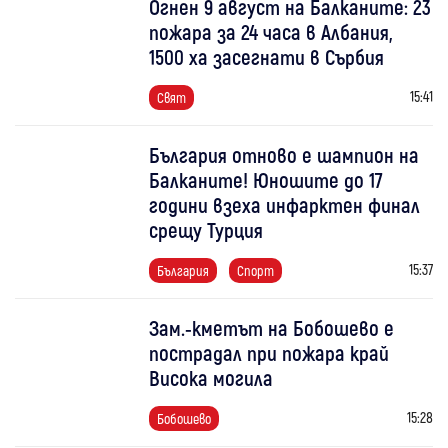
Огнен 9 август на Балканите: 23
пожара за 24 часа в Албания,
1500 ха засегнати в Сърбия
15:41
Свят
България отново е шампион на
Балканите! Юношите до 17
години взеха инфарктен финал
срещу Турция
15:37
България
Спорт
Зам.-кметът на Бобошево е
пострадал при пожара край
Висока могила
15:28
Бобошево