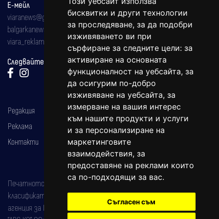
Този уебсайт използва
Е-мейл
бисквитки и други технологии
viaranews@gmail.com
за проследяване, за да подобри
balgarkanews@gmail.com
изживяването ви при
viara_reklama@mail.bg
сърфиране за следните цели:
за
активиране на основната
Следвайте ни:
функционалност на уебсайта
,
за
да осигурим по-добро
изживяване на уебсайта
,
за
измерване на вашия интерес
Редакция
към нашите продукти и услуги
Реклама
и за персонализиране на
Контакти
маркетинговите
взаимодействия
,
за
предоставяне на реклами които
са по-подходящи за вас
.
Печатното издание на вестника е регистрирано в националния
класификатор на печатните издания (Българска национална
Съгласен съм
агенция за ISSN) под номер: ISSN 1312-4722.