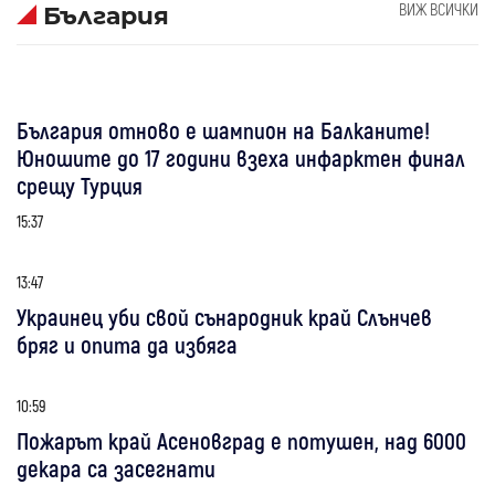
ВИЖ ВСИЧКИ
България
България отново е шампион на Балканите!
Юношите до 17 години взеха инфарктен финал
срещу Турция
15:37
13:47
Украинец уби свой сънародник край Слънчев
бряг и опита да избяга
10:59
Пожарът край Асеновград е потушен, над 6000
декара са засегнати