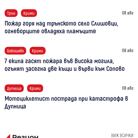
08 авг
Трън
Крими
Пожар горя над трънското село Слишовци,
огнеборците овладяха пламъците
08 авг
Бобошево
Крими
7 екипа гасят пожара във Висока могила,
огънят засегна две къщи и върви към Сопово
08 авг
Дупница
Крими
Мотоциклетист пострада при катастрофа в
Дупница
ВИЖ ВСИЧКИ
Регион