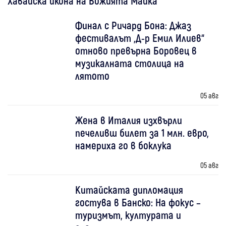
Хавайска икона на Божията Майка
Финал с Ричард Бона: Джаз
фестивалът „Д-р Емил Илиев“
отново превърна Боровец в
музикалната столица на
лятото
05 авг
Жена в Италия изхвърли
печеливш билет за 1 млн. евро,
намериха го в боклука
05 авг
Китайската дипломация
гостува в Банско: На фокус –
туризмът, културата и