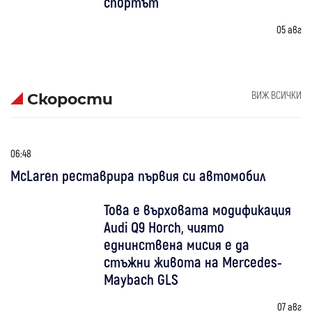
спортът
05 авг
ВИЖ ВСИЧКИ
Скорости
06:48
McLaren реставрира първия си автомобил
Това е върховата модификация
Audi Q9 Horch, чиято
еднинствена мисия е да
стъжни живота на Mercedes-
Maybach GLS
07 авг