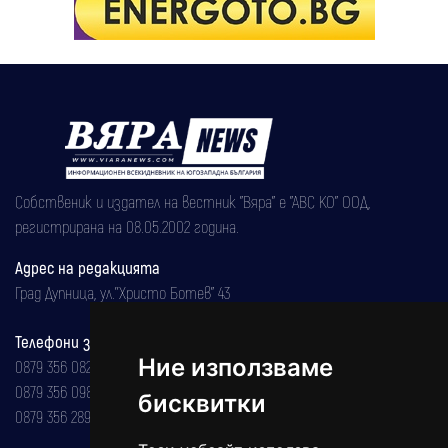
Собственик и издател на вестник "Вяра" е "АВС КО" ООД,
регистрирана на 08.05.2002 година.
Адрес на редакцията
Град Дупница, ул.''Христо Ботев" 43
Телефони за реклама и абонаменти
Ние използваме
0879 356 082
0879 356 098
бисквитки
0879 356 289