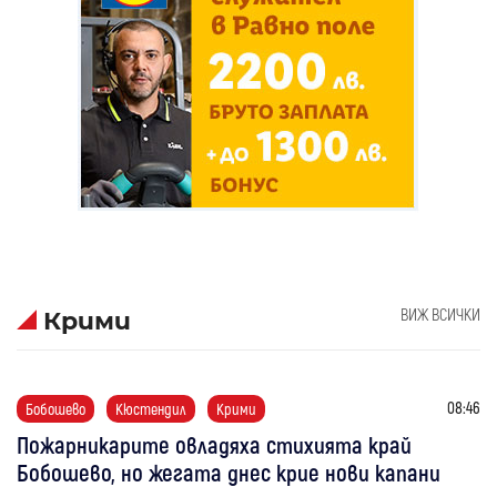
ВИЖ ВСИЧКИ
Крими
08:46
Бобошево
Кюстендил
Крими
Пожарникарите овладяха стихията край
Бобошево, но жегата днес крие нови капани