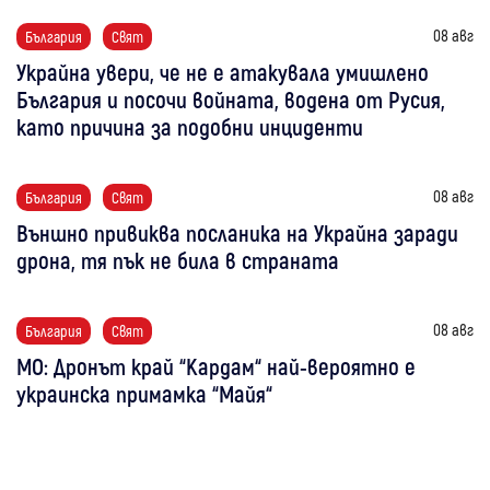
08 авг
България
Свят
Украйна увери, че не е атакувала умишлено
България и посочи войната, водена от Русия,
като причина за подобни инциденти
08 авг
България
Свят
Външно привиква посланика на Украйна заради
дрона, тя пък не била в страната
08 авг
България
Свят
МО: Дронът край “Кардам“ най-вероятно е
украинска примамка “Майя“