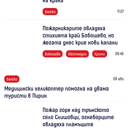
11:07
Банско
Пожарникарите овладяха
стихията край Бобошево, но
жегата днес крие нови капани
08:46
Бобошево
Кюстендил
Крими
08 авг
Банско
Медицински хеликоптер помогна на двама
туристи в Пирин
Пожар горя над трънското
село Слишовци, огнеборците
овладяха пламъците