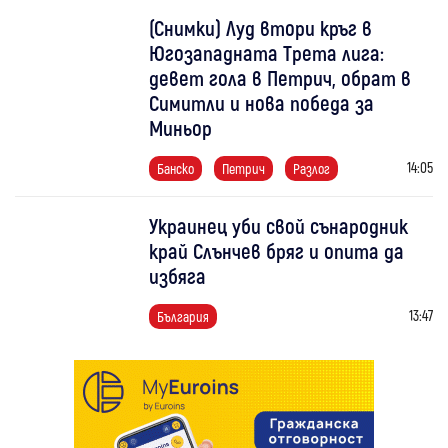
(Снимки) Луд втори кръг в
Югозападната Трета лига:
девет гола в Петрич, обрат в
Симитли и нова победа за
Миньор
14:05
Банско
Петрич
Разлог
Украинец уби свой сънародник
край Слънчев бряг и опита да
избяга
13:47
България