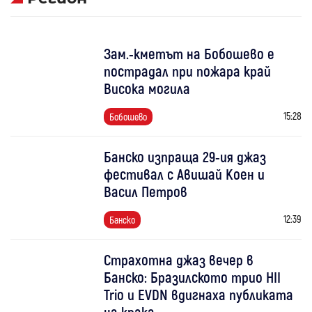
Зам.-кметът на Бобошево е
пострадал при пожара край
Висока могила
15:28
Бобошево
Банско изпраща 29-ия джаз
фестивал с Авишай Коен и
Васил Петров
12:39
Банско
Страхотна джаз вечер в
Банско: Бразилското трио HII
Trio и EVDN вдигнаха публиката
на крака