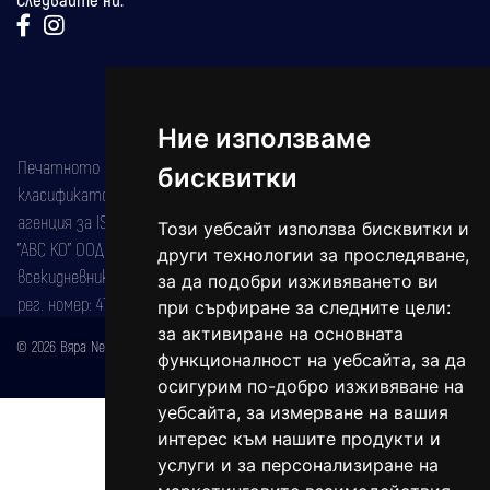
Ние използваме
Печатното издание на вестника е регистрирано в националния
бисквитки
класификатор на печатните издания (Българска национална
агенция за ISSN) под номер: ISSN 1312-4722.
Този уебсайт използва бисквитки и
"АВС КО" ООД е притежател на марката: Вяра информационен
други технологии за проследяване,
всекидневник на югозападна България, със свидетелство за марка
за да подобри изживяването ви
рег. номер: 47857/11.05.2004 година.
при сърфиране за следните цели:
за активиране на основната
© 2026 Вяра News Всички права запазени!
функционалност на уебсайта
,
за да
Created by
DREAMmedia Creative Studio
осигурим по-добро изживяване на
уебсайта
,
за измерване на вашия
интерес към нашите продукти и
услуги и за персонализиране на