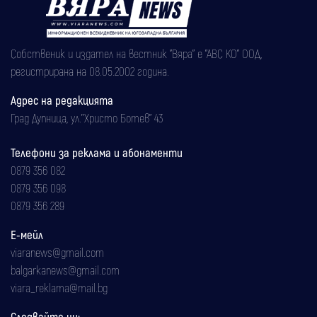
Собственик и издател на вестник "Вяра" е "АВС КО" ООД,
регистрирана на 08.05.2002 година.
Адрес на редакцията
Град Дупница, ул.''Христо Ботев" 43
Телефони за реклама и абонаменти
0879 356 082
0879 356 098
0879 356 289
Е-мейл
viaranews@gmail.com
balgarkanews@gmail.com
viara_reklama@mail.bg
Следвайте ни: