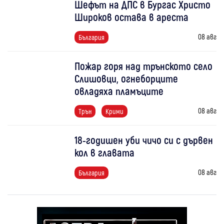
Шефът на ДПС в Бургас Христо
Широков остава в ареста
08 авг
България
Пожар горя над трънското село
Слишовци, огнеборците
овладяха пламъците
08 авг
Трън
Крими
18-годишен уби чичо си с дървен
кол в главата
08 авг
България