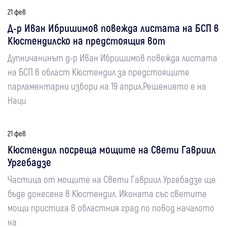
21 фев
Д-р Иван Ибришимов повежда листата на БСП в
Кюстендилско на предстоящия вот
Дупничанинът д-р Иван Ибришимов повежда листата
на БСП в област Кюстендил за предстоящите
парламентарни избори на 19 април.Решението е на
Наци
21 фев
Кюстендил посреща мощите на Свети Гавриил
Ургебадзе
Частица от мощите на Свети Гавриил Ургебадзе ще
бъде донесена в Кюстендил. Иконата със светите
мощи пристига в областния град по повод началото
на