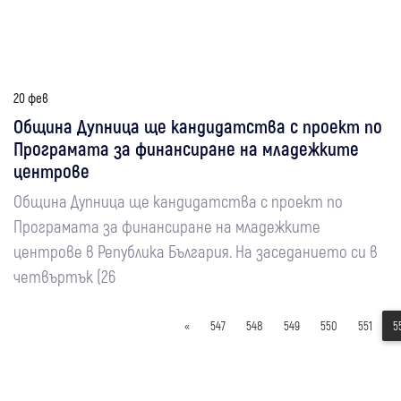
20 фев
Община Дупница ще кандидатства с проект по
Програмата за финансиране на младежките
центрове
Община Дупница ще кандидатства с проект по
Програмата за финансиране на младежките
центрове в Република България. На заседанието си в
четвъртък (26
«
547
548
549
550
551
5