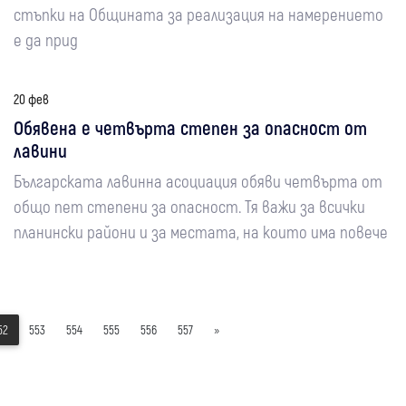
стъпки на Общината за реализация на намерението
е да прид
20 фев
Обявена е четвърта степен за опасност от
лавини
Българската лавинна асоциация обяви четвърта от
общо пет степени за опасност. Тя важи за всички
планински райони и за местата, на които има повече
52
553
554
555
556
557
»