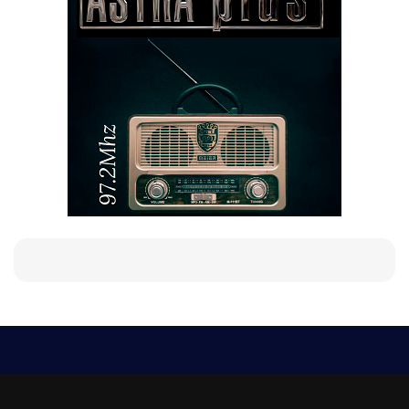
Е-мейл
Следвайте ни:
viaranews@gmail.com