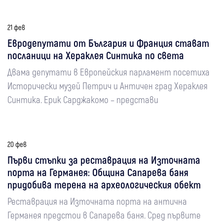
21 фев
Евродепутати от България и Франция стават
посланици на Хераклея Синтика по света
Двама депутати в Европейския парламент посетиха
Исторически музей Петрич и Античен град Хераклея
Синтика. Ерик Сарджакомо – представи
20 фев
Първи стъпки за реставрация на Източната
порта на Германея: Община Сапарева баня
придобива терена на археологическия обект
Реставрация на Източната порта на антична
Германея предстои в Сапарева баня. Сред първите