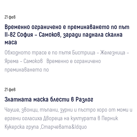
21 фев
Временно ограничено е преминаването по път
II-82 София – Самоков, заради паднала скална
маса
Обходното трасе е по пътя Бистрица – Железница –
Ярема – Самоков Временно е ограничено
преминаването по
21 фев
Златната маска блести в Разлог
Чауше, звонци, тъпани, зурни и пъстро хоро от моми и
ергени огласиха Двореца на културата в Перник
Кукерска група „Старчевата&ldquo