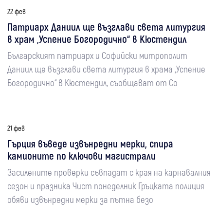
22 фев
Патриарх Даниил ще възглави света литургия
в храм „Успение Богородично“ в Кюстендил
Българският патриарх и Софийски митрополит
Даниил ще възглави света литургия в храма „Успение
Богородично“ в Кюстендил, съобщават от Со
21 фев
Гърция въведе извънредни мерки, спира
камионите по ключови магистрали
Засилените проверки съвпадат с края на карнавалния
сезон и празника Чист понеделник Гръцката полиция
обяви извънредни мерки за пътна безо