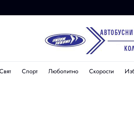
18 юни
Свят
Спорт
Любопитно
Скорости
Из
аи с фалшиви
Институции в Перник
стендил и
обсъдиха обстановката в
осъдени от
кримиквартал “Хумни
 годината
дол“