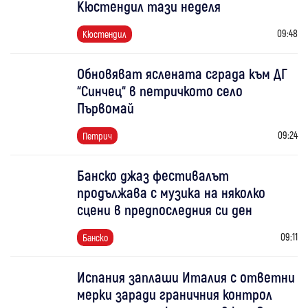
Кюстендил тази неделя
09:48
Кюстендил
Обновяват яслената сграда към ДГ
“Синчец“ в петричкото село
Първомай
09:24
Петрич
Банско джаз фестивалът
продължава с музика на няколко
сцени в предпоследния си ден
09:11
Банско
Испания заплаши Италия с ответни
мерки заради граничния контрол