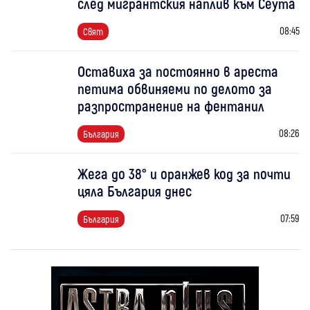
след мигрантския наплив към Сеута
08:45
Свят
Оставиха за постоянно в ареста
петима обвиняеми по делото за
разпространение на фентанил
08:26
България
Жега до 38° и оранжев код за почти
цяла България днес
07:59
България