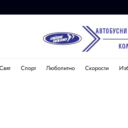
22 юни
на
Изобретателност:
Свят
Спорт
Любопитно
Скорости
Из
с водосвет
Опитаха да скрият
езон, Анжело
марихуана на дърво при
де 27
полицейска акция в
Перник