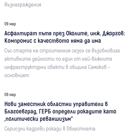
възнаграждения
09 мар
Асфалтират пътя през Околите, инж. Джоргов:
Компромис с качеството няма да има
Със старта на строителния сезон се възобновиха
активните дейности по един от най-важните
инфраструктурни обекти в община Самоков –
основният
09 мар
Нови заместник областни управители в
Благоевград, ГЕРБ определи рокадите като
„политически реваншизъм“
Сериозни кадрови рокади в Областната