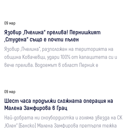
09 мар
Язовир „Пчелина“ прелива! Пернишкият
„Студена“ също е почти пълен
Язовир „Пчелина“, разположен на територията на
община Ковачевци, удари 100% от капацитета си и
вече прелива. Водоемът в област Перник е
09 мар
Шест часа продължи сложната операция на
Малена Замфирова в Грац
Най-добрата ни сноубордистка и голяма звезда на СК
„Юлен“ (Банско) Малена Замфирова претърпя тежка