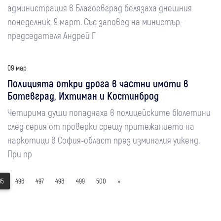
администрация в Благоевград белязаха днешния
понеделник, 9 март. Със заповед на министър-
председателя Андрей Г
09 мар
Полицията откри дрога в частни имоти в
Ботевград, Ихтиман и Костинброд
Четирима души попаднаха в полицейските бюлетини
след серия от проверки срещу притежанието на
наркотици в София-област през изминалия уикенд.
При пр
95
496
497
498
499
500
»