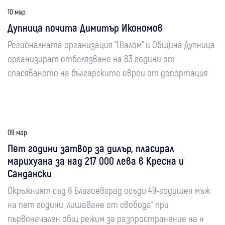
10 мар
Дупница почита Димитър Икономов
Регионалната организация "Шалом“ и Община Дупница
организират отбелязване на 83 години от
спасяването на българските евреи от депортация
09 мар
Пет години затвор за дилър, пласирал
марихуана за над 217 000 лева в Кресна и
Сандански
Окръжният съд в Благоевград осъди 49-годишен мъж
на пет години „лишаване от свобода“ при
първоначален общ режим за разпространение на н