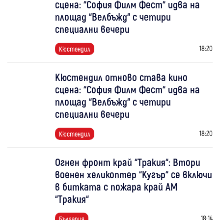
сцена: “София Филм Фест“ идва на
площад “Велбъжд“ с четири
специални вечери
18:20
Кюстендил
Кюстендил отново става кино
сцена: “София Филм Фест“ идва на
площад “Велбъжд“ с четири
специални вечери
18:20
Кюстендил
Огнен фронт край “Тракия“: Втори
военен хеликоптер “Кугър“ се включи
в битката с пожара край АМ
“Тракия“
18:14
България