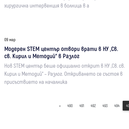
хирургична интервенция в болница в а
09 мар
Модерен STEM център отвори врати в НУ „Св.
св. Кирил и Методий“ в Разлог
Нов STEM център беше официално открит в НУ „Св. св.
Кирил и Методий“ – Разлог. Откриването се състоя в
присъствието на началника
«
490
491
492
493
494
4