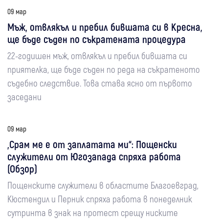
09 мар
Мъж, отвлякъл и пребил бившата си в Кресна,
ще бъде съден по съкратената процедура
22-годишен мъж, отвлякъл и пребил бившата си
приятелка, ще бъде съден по реда на съкратеното
съдебно следствие. Това става ясно от първото
заседани
09 мар
„Срам ме е от заплатата ми“: Пощенски
служители от Югозапада спряха работа
(Обзор)
Пощенските служители в областите Благоевград,
Кюстендил и Перник спряха работа в понеделник
сутринта в знак на протест срещу ниските