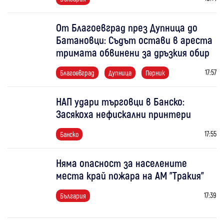
От Благоевград през Дупница до
Батановци: Съдът остави в ареста
тримата обвинени за дръзкия обир
17:57
Благоевград
Дупница
Перник
НАП удари търговци в Банско:
Засякоха нефискални принтери
17:55
Банско
Няма опасност за населените
места край пожара на АМ "Тракия"
17:39
България