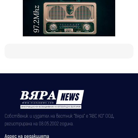
Собственик и издател на вестник "Вяра" е "АВС КО" ООД,
регистрирана на 08.05.2002 година.
Адрес на редакцията