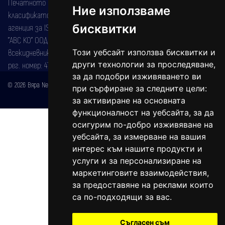
Печатното издание на вестника е регистрирано в националния
Ние използваме
класификатор на печатните издания (Българска национална
бисквитки
агенция за ISSN) под номер: ISSN 1312-4722.
"АВС КО" ООД е притежател на марката: Вяра информационен
всекидневник на югозападна България, със свидетелство за марка
Този уебсайт използва бисквитки и
други технологии за проследяване,
рег. номер: 47857/11.05.2004 година.
за да подобри изживяването ви
© 2026 Вяра News Всички права запазени!
при сърфиране за следните цели:
Created by
DREAMmedia Creative Studio
за активиране на основната
функционалност на уебсайта
,
за да
осигурим по-добро изживяване на
уебсайта
,
за измерване на вашия
интерес към нашите продукти и
услуги и за персонализиране на
маркетинговите взаимодействия
,
за предоставяне на реклами които
са по-подходящи за вас
.
Съгласен съм