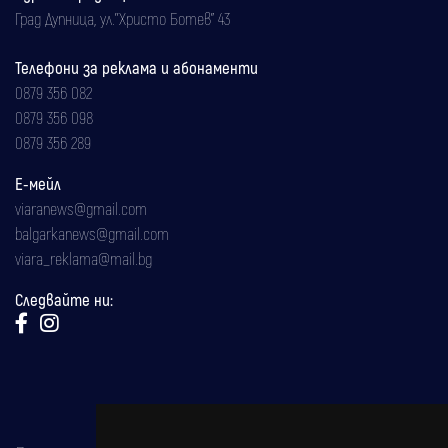
Град Дупница, ул.''Христо Ботев" 43
Телефони за реклама и абонаменти
0879 356 082
0879 356 098
0879 356 289
Е-мейл
viaranews@gmail.com
balgarkanews@gmail.com
viara_reklama@mail.bg
Следвайте ни: