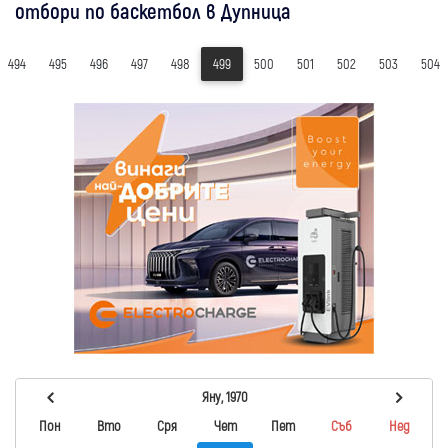
отбори по баскетбол в Дупница
494
495
496
497
498
499
500
501
502
503
504
Яну, 1970
Пон
Вто
Сря
Чет
Пет
Съб
Нед