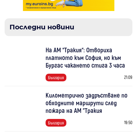
Последни новини
На АМ “Тракия“: Отвориха
платното към София, но към
Бургас чакането стига 3 часа
21:09
България
Километрично задръстване по
обходните маршрути след
пожара на АМ "Тракия
19:50
България