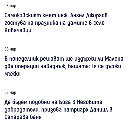
08 мар
Самоковският кмет инж. Ангел Джоргов
гостува на празника на дамите в село
Ковачевци
08 мар
В понеделник решават ще издържи ли Малена
две операции наведнъж, бащата: Тя се държи
мъжки
08 мар
Да бъдем подобни на Бога в Неговите
добродетели, призова патриарх Даниил в
Сапарева баня