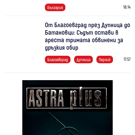
18:14
България
От Благоевград през Дупница до
Батановци: Съдът остави в
ареста тримата обвинени за
дръзкия обир
17:57
Благоевград
Дупница
Перник