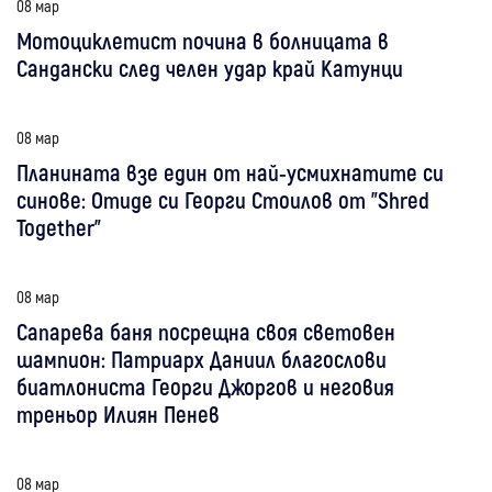
08 мар
Мотоциклетист почина в болницата в
Сандански след челен удар край Катунци
08 мар
Планината взе един от най-усмихнатите си
синове: Отиде си Георги Стоилов от "Shred
Together"
08 мар
Сапарева баня посрещна своя световен
шампион: Патриарх Даниил благослови
биатлониста Георги Джоргов и неговия
треньор Илиян Пенев
08 мар