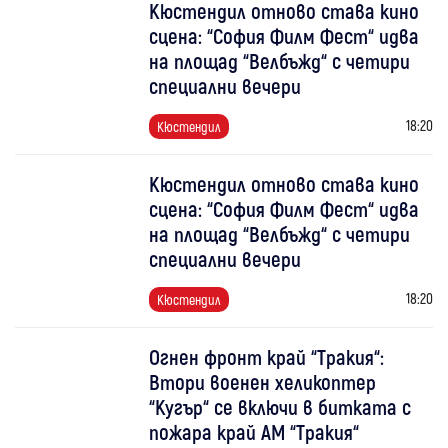
Кюстендил отново става кино
сцена: “София Филм Фест“ идва
на площад “Велбъжд“ с четири
специални вечери
18:20
Кюстендил
Кюстендил отново става кино
сцена: “София Филм Фест“ идва
на площад “Велбъжд“ с четири
специални вечери
18:20
Кюстендил
Огнен фронт край “Тракия“:
Втори военен хеликоптер
“Кугър“ се включи в битката с
пожара край АМ “Тракия“