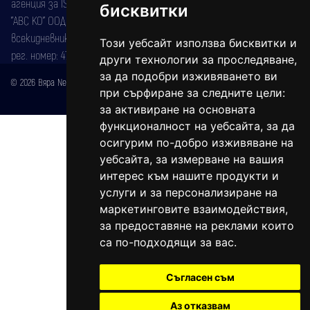
агенция за ISSN) под номер: ISSN 1312-4722.
бисквитки
"АВС КО" ООД е притежател на марката: Вяра информационен
всекидневник на югозападна България, със свидетелство за марка
Този уебсайт използва бисквитки и
рег. номер: 47857/11.05.2004 година.
други технологии за проследяване,
за да подобри изживяването ви
© 2026 Вяра News Всички права запазени!
при сърфиране за следните цели:
Created by
DREAMmedia Creative Studio
за активиране на основната
функционалност на уебсайта
,
за да
осигурим по-добро изживяване на
уебсайта
,
за измерване на вашия
интерес към нашите продукти и
услуги и за персонализиране на
маркетинговите взаимодействия
,
за предоставяне на реклами които
са по-подходящи за вас
.
Съгласен съм
Аз отказвам