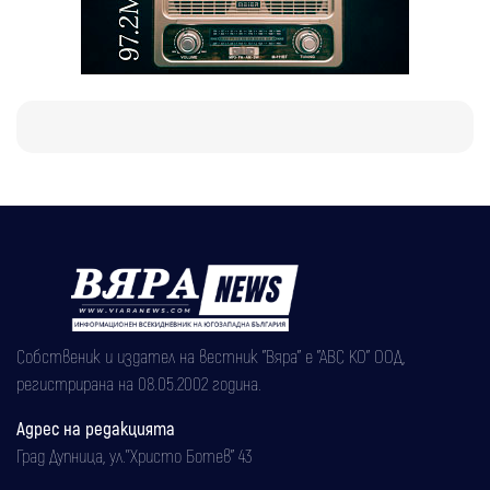
Собственик и издател на вестник "Вяра" е "АВС КО" ООД,
регистрирана на 08.05.2002 година.
Адрес на редакцията
Град Дупница, ул.''Христо Ботев" 43