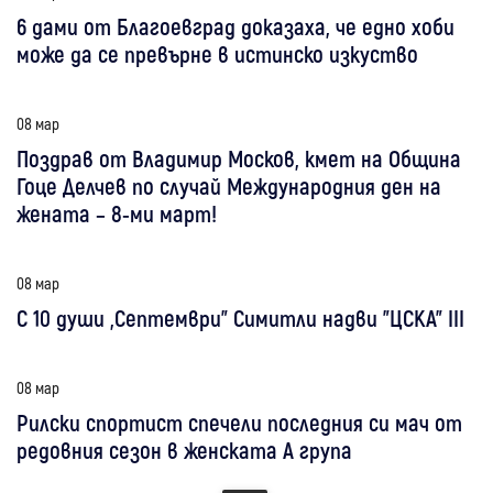
6 дами от Благоевград доказаха, че едно хоби
може да се превърне в истинско изкуство
08 мар
Поздрав от Владимир Москов, кмет на Община
Гоце Делчев по случай Международния ден на
жената – 8-ми март!
08 мар
С 10 души „Септември” Симитли надви "ЦСКА" III
08 мар
Рилски спортист спечели последния си мач от
редовния сезон в женската А група