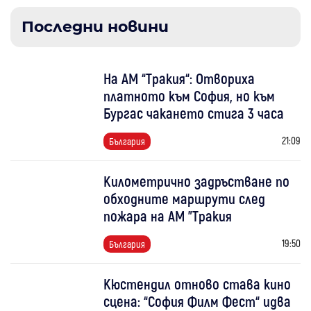
Последни новини
На АМ “Тракия“: Отвориха
платното към София, но към
Бургас чакането стига 3 часа
21:09
България
Километрично задръстване по
обходните маршрути след
пожара на АМ "Тракия
19:50
България
Кюстендил отново става кино
сцена: “София Филм Фест“ идва