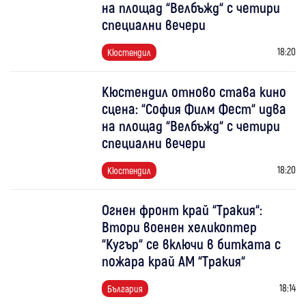
на площад “Велбъжд“ с четири
специални вечери
18:20
Кюстендил
Кюстендил отново става кино
сцена: “София Филм Фест“ идва
на площад “Велбъжд“ с четири
специални вечери
18:20
Кюстендил
Огнен фронт край “Тракия“:
Втори военен хеликоптер
“Кугър“ се включи в битката с
пожара край АМ “Тракия“
18:14
България