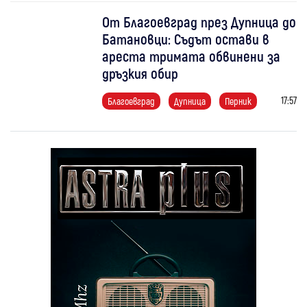
От Благоевград през Дупница до
Батановци: Съдът остави в
ареста тримата обвинени за
дръзкия обир
17:57
Благоевград
Дупница
Перник